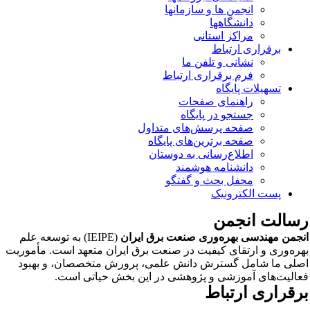
انجمن ها و سازمانها
دانشگاهها
مراکز استانی
برقراری ارتباط
نشانی و تلفن ما
فرم برقراری ارتباط
تسهیلات پایگاه
راهنمای صفحات
جستجو در پایگاه
صفحه پرسش‌های متداول
صفحه برترین‌های پایگاه
اطلاع‌رسانی به دوستان
دانشنامه هوشمند
محفل بحث و گفتگو
پست الکترونیک
سالت انجمن
جمن مهندسی بهره‌وری صنعت برق ایران
(IEIPE) به توسعه علم
ره‌وری و ارتقای کیفیت در صنعت برق ایران متعهد است. مأموریت
لی ما شامل گسترش دانش علمی، پرورش متخصصان، و بهبود
الیت‌های آموزشی و پژوهشی در این بخش حیاتی است.
رقراری ارتباط