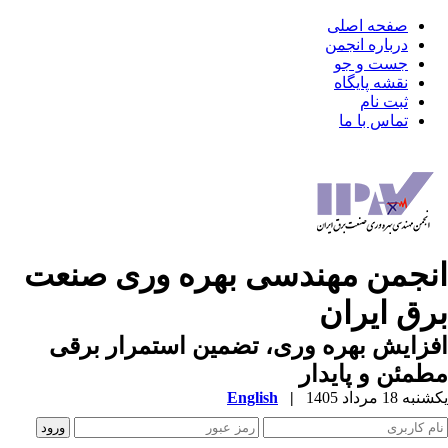
صفحه اصلی
درباره انجمن
جست و جو
نقشه پایگاه
ثبت نام
تماس با ما
نجمن مهندسی بهره وری صنعت
رق ایران
زایش بهره وری، تضمین استمرار برقی
مئن و پایدار
ه 18 مرداد 1405
|
English