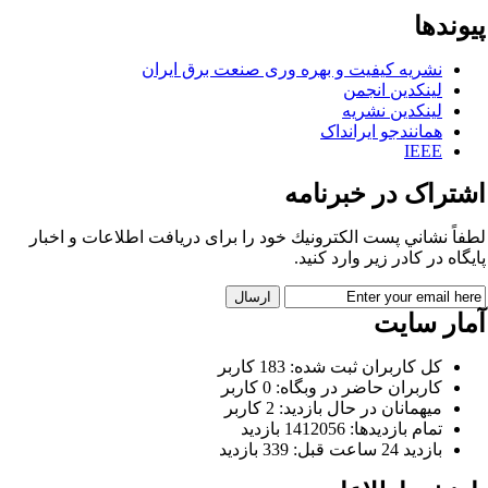
وندها
نشریه کیفیت و بهره وری صنعت برق ایران
لینکدین انجمن
لینکدین نشریه
همانندجو ایرانداک
IEEE
شتراک در خبرنامه
فاً نشاني پست الكترونيك خود را برای دريافت اطلاعات و اخبار
يگاه در كادر زير وارد كنيد.
مار سایت
كل کاربران ثبت شده: 183 کاربر
کاربران حاضر در وبگاه: 0 کاربر
ميهمانان در حال بازديد: 2 کاربر
تمام بازديد‌ها: 1412056 بازدید
بازديد 24 ساعت قبل: 339 بازدید