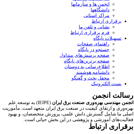
انجمن ها و سازمانها
دانشگاهها
مراکز استانی
برقراری ارتباط
نشانی و تلفن ما
فرم برقراری ارتباط
تسهیلات پایگاه
راهنمای صفحات
جستجو در پایگاه
صفحه پرسش‌های متداول
صفحه برترین‌های پایگاه
اطلاع‌رسانی به دوستان
دانشنامه هوشمند
محفل بحث و گفتگو
پست الکترونیک
سالت انجمن
جمن مهندسی بهره‌وری صنعت برق ایران
(IEIPE) به توسعه علم
ره‌وری و ارتقای کیفیت در صنعت برق ایران متعهد است. مأموریت
لی ما شامل گسترش دانش علمی، پرورش متخصصان، و بهبود
الیت‌های آموزشی و پژوهشی در این بخش حیاتی است.
رقراری ارتباط