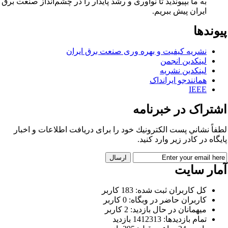
به ما بپیوندید تا نوآوری و رشد پایدار را در چشم‌انداز صنعت برق
ایران پیش ببریم.
وندها
نشریه کیفیت و بهره وری صنعت برق ایران
لینکدین انجمن
لینکدین نشریه
همانندجو ایرانداک
IEEE
شتراک در خبرنامه
فاً نشاني پست الكترونيك خود را برای دريافت اطلاعات و اخبار
يگاه در كادر زير وارد كنيد.
مار سایت
كل کاربران ثبت شده: 183 کاربر
کاربران حاضر در وبگاه: 0 کاربر
ميهمانان در حال بازديد: 2 کاربر
تمام بازديد‌ها: 1412313 بازدید