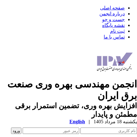
صفحه اصلی
درباره انجمن
جست و جو
نقشه پایگاه
ثبت نام
تماس با ما
نجمن مهندسی بهره وری صنعت
رق ایران
زایش بهره وری، تضمین استمرار برقی
مئن و پایدار
ه 18 مرداد 1405
|
English