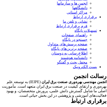
انجمن ها و سازمانها
دانشگاهها
مراکز استانی
برقراری ارتباط
نشانی و تلفن ما
فرم برقراری ارتباط
تسهیلات پایگاه
راهنمای صفحات
جستجو در پایگاه
صفحه پرسش‌های متداول
صفحه برترین‌های پایگاه
اطلاع‌رسانی به دوستان
دانشنامه هوشمند
محفل بحث و گفتگو
پست الکترونیک
سالت انجمن
جمن مهندسی بهره‌وری صنعت برق ایران
(IEIPE) به توسعه علم
ره‌وری و ارتقای کیفیت در صنعت برق ایران متعهد است. مأموریت
لی ما شامل گسترش دانش علمی، پرورش متخصصان، و بهبود
الیت‌های آموزشی و پژوهشی در این بخش حیاتی است.
رقراری ارتباط