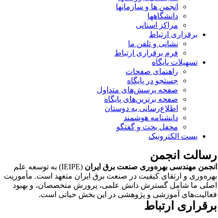
انجمن ها و سازمانها
دانشگاهها
مراکز استانی
برقراری ارتباط
نشانی و تلفن ما
فرم برقراری ارتباط
تسهیلات پایگاه
راهنمای صفحات
جستجو در پایگاه
صفحه پرسش‌های متداول
صفحه برترین‌های پایگاه
اطلاع‌رسانی به دوستان
دانشنامه هوشمند
محفل بحث و گفتگو
پست الکترونیک
سالت انجمن
جمن مهندسی بهره‌وری صنعت برق ایران
(IEIPE) به توسعه علم
ره‌وری و ارتقای کیفیت در صنعت برق ایران متعهد است. مأموریت
لی ما شامل گسترش دانش علمی، پرورش متخصصان، و بهبود
الیت‌های آموزشی و پژوهشی در این بخش حیاتی است.
رقراری ارتباط