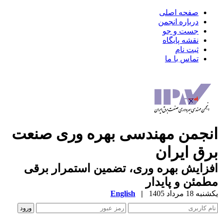
صفحه اصلی
درباره انجمن
جست و جو
نقشه پایگاه
ثبت نام
تماس با ما
نجمن مهندسی بهره وری صنعت
رق ایران
زایش بهره وری، تضمین استمرار برقی
مئن و پایدار
ه 18 مرداد 1405
|
English